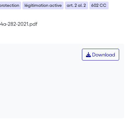
protection
légitimation active
art. 2 al. 2
602 CC
e-4a-282-2021.pdf
Download