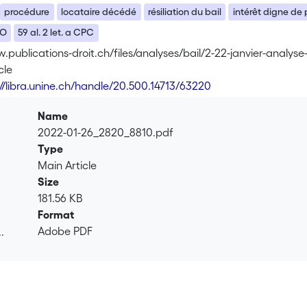
procédure
locataire décédé
résiliation du bail
intérêt digne de 
CO
59 al. 2 let. a CPC
.publications-droit.ch/files/analyses/bail/2-22-janvier-analys
cle
://libra.unine.ch/handle/20.500.14713/63220
Name
2022-01-26_2820_8810.pdf
Type
Main Article
Size
181.56 KB
Format
Adobe PDF
.
.