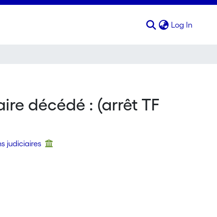
(curren
Log In
aire décédé : (arrêt TF
s judiciaires