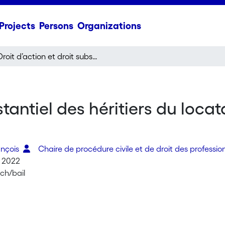
Projects
Persons
Organizations
Droit d’action et droit substantiel des héritiers du locataire décédé : (arrêt TF 4A_282/2021)
stantiel des héritiers du locat
ançois
Chaire de procédure civile et de droit des profession
, 2022
.ch/bail