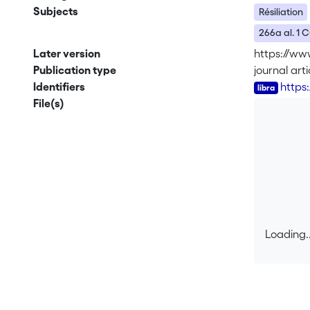
Subjects
Résiliation
266a al. 1 
Later version
https://www
Publication type
journal arti
Identifiers
https
File(s)
Loading..
Loading..