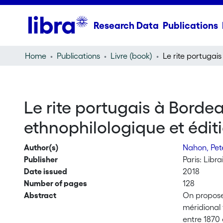
Research Data
Publications
Home
Publications
Livre (book)
Le rite portugais à Borde
ethnophilologique et édit
Author(s)
Nahon, Pe
Publisher
Paris: Libr
Date issued
2018
Number of pages
128
Abstract
On propose 
méridional français : 
entre 1870 