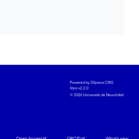
Powered by DSpace-CRIS
libra v2.2.0
© 2026 Université de Neuchâtel
Open Access
ORCID
What's new