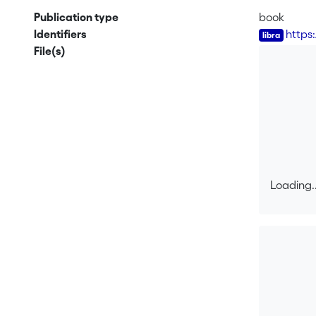
comme guid
Publication type
book
malencontre
Identifiers
https
miraculeus
File(s)
philologiqu
du genre d
faite avec
Loading..
Loading..