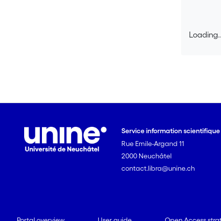
Loading..
Loading..
Service information scientifiqu
Rue Emile-Argand 11
2000 Neuchâtel
contact.libra@unine.ch
Portal overview
User guide
Open Access stra