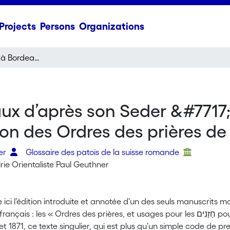
Projects
Persons
Organizations
Le rite portugais à Bordeaux d’après son Seder ḥazanut. Étude ethnophilologique et édition des Ordres des prières de 1870-1871
aux d’après son Seder &#7717
ion des Ordres des prières de 
ter
Glossaire des patois de la suisse romande
airie Orientaliste Paul Geuthner
ici l’édition introduite et annotée d’un des seuls manuscrits
les « Ordres des prières, et usages pour les חַזָנִים pour tout le courant de l’année ». Composé en français
et 1871, ce texte singulier, qui est plus qu’un simple code de pre