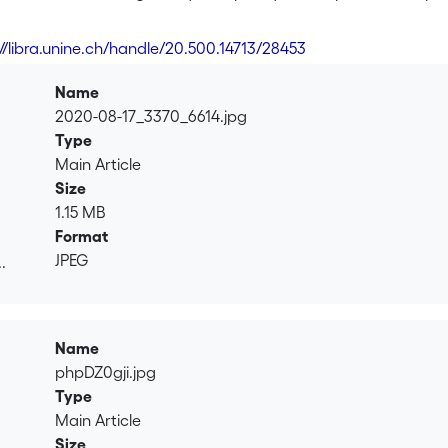
e du bon usage du vieux rite sephardi, dit portugais, de Gasc
usement détruit il y a une dizaine d’années. Établie d’après le
://libra.unine.ch/handle/20.500.14713/28453
ement » conservée du document original aujourd’hui perdu, l’é
e et linguistique et richement parée de notes, fait la part be
Name
u Seder ḥazanut, notamment d’Amsterdam ; elle comporte une
2020-08-17_3370_6614.jpg
 référence contrastive permanente aux usages transmis oraleme
Type
Main Article
Size
1.15 MB
Format
JPEG
.
.
Name
phpDZ0gji.jpg
Type
Main Article
Size