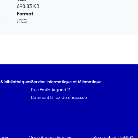
698.83 KB
Format
JPEG
.
.
e & bibliothèques
Service informatique et télématique
Rue Emile-Argand 11
Bâtiment B, rez-de-chaussée
tegy
Open Access directive
Research at UniNE