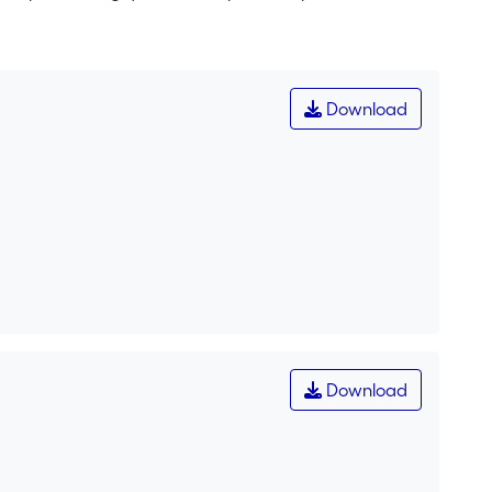
ogne, jusqu’à ce que son unique manuscrit soit
 seul témoin restant, à savoir, une photocopie «
dition du texte, précédée de son introduction
lle aux comparaisons avec des textes analogues relevant
Download
 dimension ethnographique en ce que l’étude en est
nt jusqu’aujourd’hui et recueillis par nous à Bordeaux.
Download