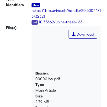
Identifiers
https://libra.unine.ch/handle/20.500.1471
3/32321
DOI
10.35662/unine-thesis-166
File(s)
Download
Loading...
Name
00000166.pdf
Loading...
Type
Main Article
Size
2.79 MB