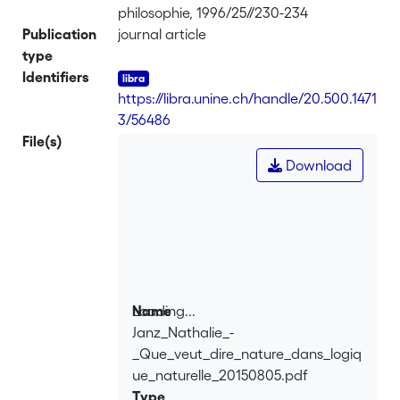
philosophie, 1996/25//230-234
Publication
journal article
type
Identifiers
https://libra.unine.ch/handle/20.500.1471
3/56486
File(s)
Download
Loading...
Name
Janz_Nathalie_-
Loading...
_Que_veut_dire_nature_dans_logiq
ue_naturelle_20150805.pdf
Type