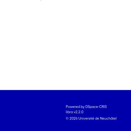
Powered by DSpace-CRIS
libra v2.2.0
© 2026 Université de Neuchâtel