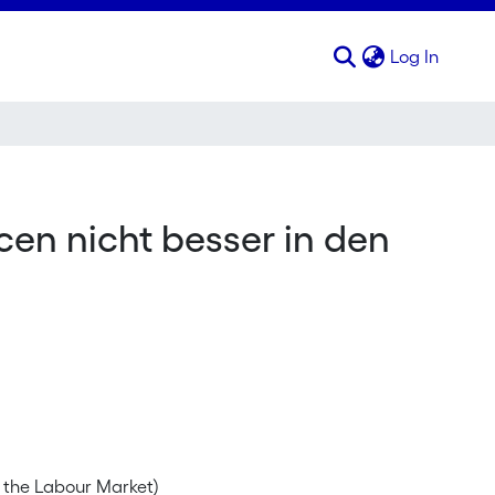
(curren
Log In
cen nicht besser in den
in the Labour Market)