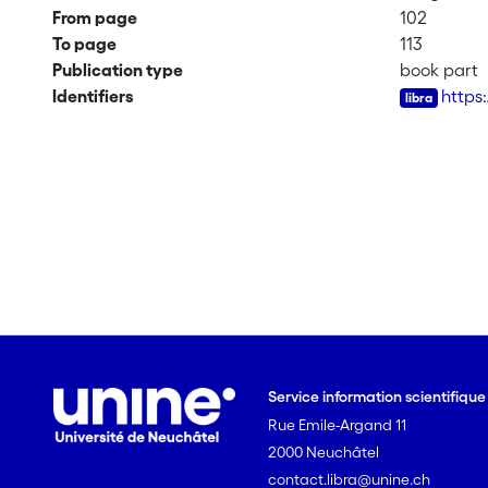
From page
102
To page
113
Publication type
book part
Identifiers
https
Service information scientifiqu
Rue Emile-Argand 11
2000 Neuchâtel
contact.libra@unine.ch