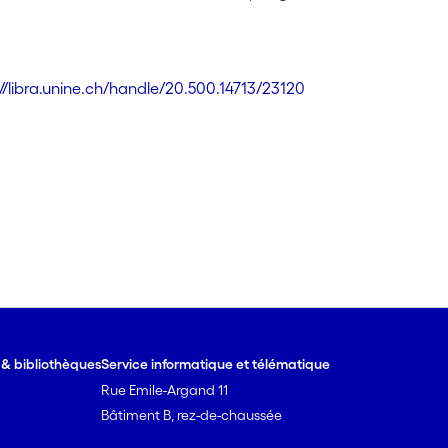
://libra.unine.ch/handle/20.500.14713/23120
e & bibliothèques
Service informatique et télématique
Rue Emile-Argand 11
Bâtiment B, rez-de-chaussée