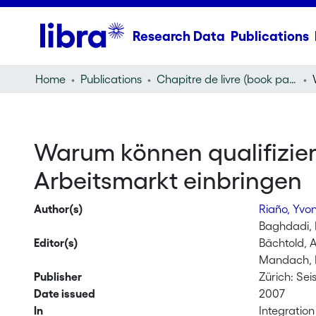
Research Data
Publications
Home
Publications
Chapitre de livre (book part)
Warum können qualifiziert
Arbeitsmarkt einbringen
Author(s)
Riaño, Yv
Baghdadi,
Editor(s)
Bächtold, 
Mandach, 
Publisher
Zürich: Se
Date issued
2007
In
Integration