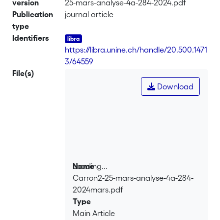
version
25-mars-analyse-4a-284-2024.pdf
Publication
journal article
type
Identifiers
https://libra.unine.ch/handle/20.500.1471
3/64559
File(s)
Download
Loading...
Name
Carron2-25-mars-analyse-4a-284-
Loading...
2024mars.pdf
Type
Main Article