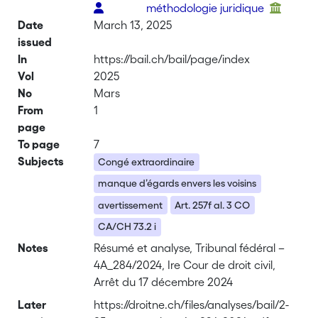
méthodologie juridique
Date
March 13, 2025
issued
In
https://bail.ch/bail/page/index
Vol
2025
No
Mars
From
1
page
To page
7
Subjects
Congé extraordinaire
manque d’égards envers les voisins
avertissement
Art. 257f al. 3 CO
CA/CH 73.2 i
Notes
Résumé et analyse, Tribunal fédéral –
4A_284/2024, Ire Cour de droit civil,
Arrêt du 17 décembre 2024
Later
https://droitne.ch/files/analyses/bail/2-