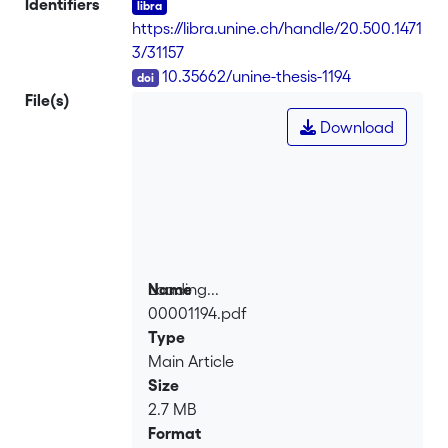
Identifiers
https://libra.unine.ch/handle/20.500.1471
3/31157
DOI
10.35662/unine-thesis-1194
File(s)
Download
Loading...
Name
00001194.pdf
Loading...
Type
Main Article
Size
2.7 MB
Format