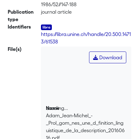
1986/52//147-188
Publication
journal article
type
Identifiers
https://libra.unine.ch/handle/20.500.1471
3/61538
File(s)
Download
Loading...
Name
Adam_Jean-Michel_-
Loading...
_Prol_gom_nes_une_d_finition_ling
uistique_de_la_description_201606
16.pdf