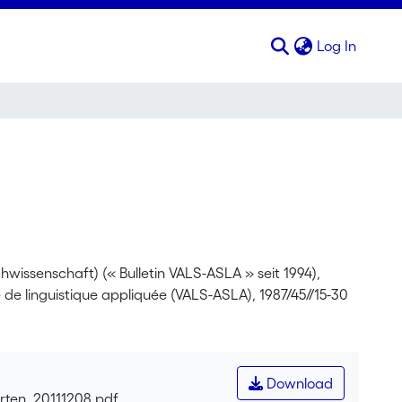
(curren
Log In
issenschaft) (« Bulletin VALS-ASLA » seit 1994),
 de linguistique appliquée (VALS-ASLA), 1987/45//15-30
Download
orten_20111208.pdf