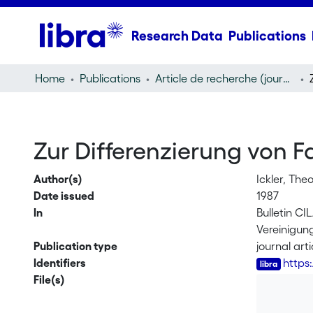
Research Data
Publications
Home
Publications
Article de recherche (journal article)
Zur Differenzierung von F
Author(s)
Ickler, The
Date issued
1987
In
Bulletin C
Vereinigung
Publication type
journal arti
Identifiers
https
File(s)