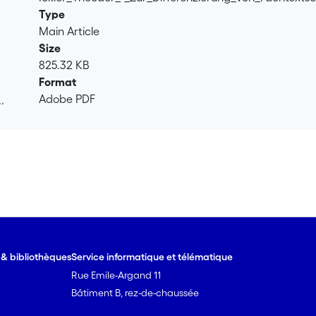
Type
Main Article
Size
825.32 KB
Format
Adobe PDF
.
.
e & bibliothèques
Service informatique et télématique
Rue Emile-Argand 11
Bâtiment B, rez-de-chaussée