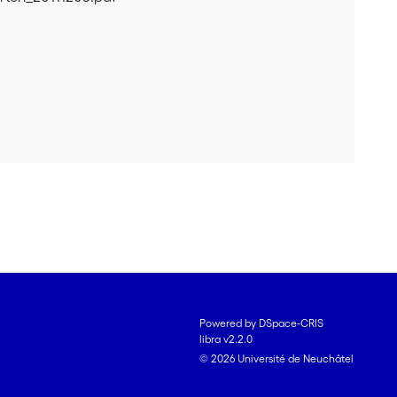
Powered by DSpace-CRIS
libra v2.2.0
© 2026 Université de Neuchâtel