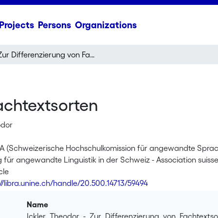
Projects
Persons
Organizations
Zur Differenzierung von Fachtextsorten
achtextsorten
odor
ILA (Schweizerische Hochschulkomission für angewandte Sprachw
 für angewandte Linguistik in der Schweiz - Association suisse
cle
://libra.unine.ch/handle/20.500.14713/59494
Name
Ickler_Theodor_-_Zur_Differenzierung_von_Fachtexts