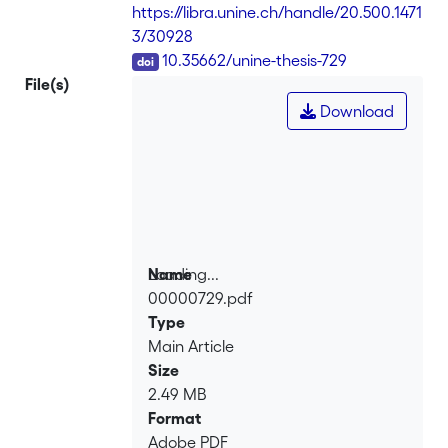
https://libra.unine.ch/handle/20.500.1471
3/30928
DOI
10.35662/unine-thesis-729
File(s)
Download
Loading...
Name
00000729.pdf
Loading...
Type
Main Article
Size
2.49 MB
Format
Adobe PDF