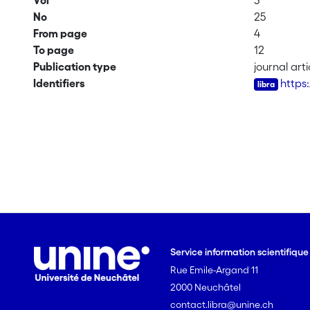
Vol
3
No
25
From page
4
To page
12
Publication type
journal arti
Identifiers
https
Service information scientifiqu
Rue Emile-Argand 11
2000 Neuchâtel
contact.libra@unine.ch