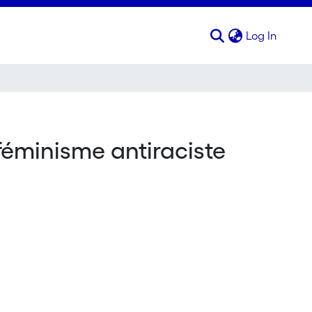
(curren
Log In
féminisme antiraciste