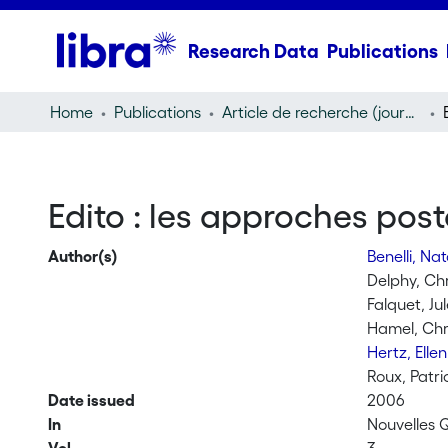
Research Data
Publications
Home
Publications
Article de recherche (journal article)
Edito : les approches pos
Author(s)
Benelli, Na
Delphy, Chr
Falquet, Ju
Hamel, Chri
Hertz, Elle
Roux, Patri
Date issued
2006
In
Nouvelles 