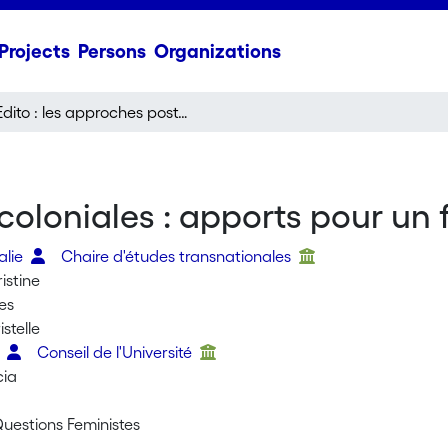
Projects
Persons
Organizations
Edito : les approches postcoloniales : apports pour un féminisme antiraciste
tcoloniales : apports pour un 
talie
Chaire d'études transnationales
istine
les
stelle
n
Conseil de l'Université
cia
Questions Feministes