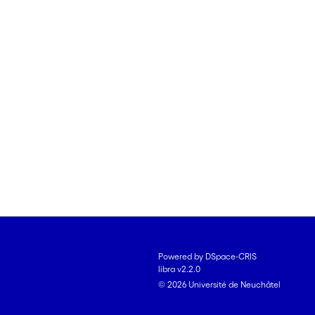
Powered by DSpace-CRIS
libra v2.2.0
© 2026 Université de Neuchâtel