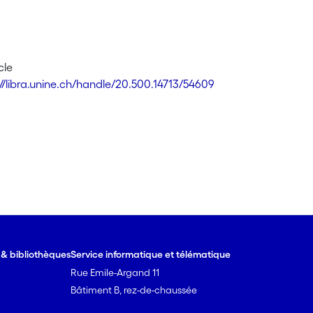
cle
://libra.unine.ch/handle/20.500.14713/54609
e & bibliothèques
Service informatique et télématique
Rue Emile-Argand 11
Bâtiment B, rez-de-chaussée