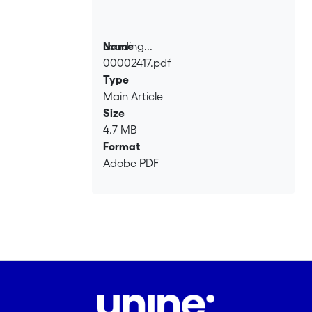
Loading...
Name
00002417.pdf
Loading...
Type
Main Article
Size
4.7 MB
Format
Adobe PDF