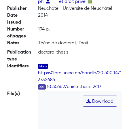
ph
et droit privé
Publisher
Neuchâtel : Université de Neuchâtel
Date
2014
issued
Number
194 p.
of pages
Notes
Thèse de doctorat, Droit
Publication
doctoral thesis
type
Identifiers
https://libra.unine.ch/handle/20.500.1471
3/32685
DOI
10.35662/unine-thesis-2417
File(s)
Download