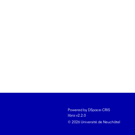
Powered by DSpace-CRIS
libra v2.2.0
© 2026 Université de Neuchâtel