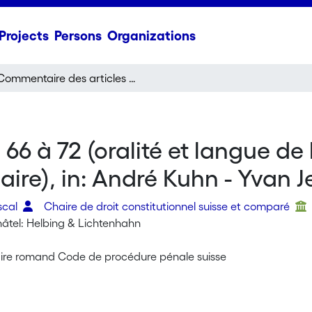
Projects
Persons
Organizations
Commentaire des articles 66 à 72 (oralité et langue de la procédure, principe de publicité, chronique judiciaire), in: André Kuhn - Yvan Jeanneret (éd.)
66 à 72 (oralité et langue de 
iaire), in: André Kuhn - Yvan J
scal
Chaire de droit constitutionnel suisse et comparé
âtel: Helbing & Lichtenhahn
re romand Code de procédure pénale suisse