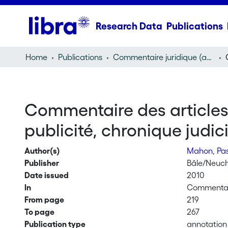
Research Data
Publications
Home
Publications
Commentaire juridique (annotation)
Commentaire des articles 
publicité, chronique judic
Author(s)
Mahon, Pa
Publisher
Bâle/Neuch
Date issued
2010
In
Commentai
From page
219
To page
267
Publication type
annotation