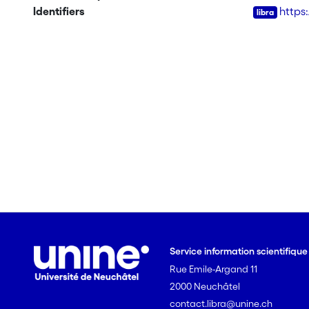
Identifiers
https
Service information scientifiqu
Rue Emile-Argand 11
2000 Neuchâtel
contact.libra@unine.ch