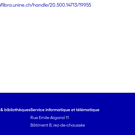
://libra.unine.ch/handle/20.500.14713/19955
e & bibliothèques
Service informatique et télématique
Rue Emile-Argand 11
Bâtiment B, rez-de-chaussée