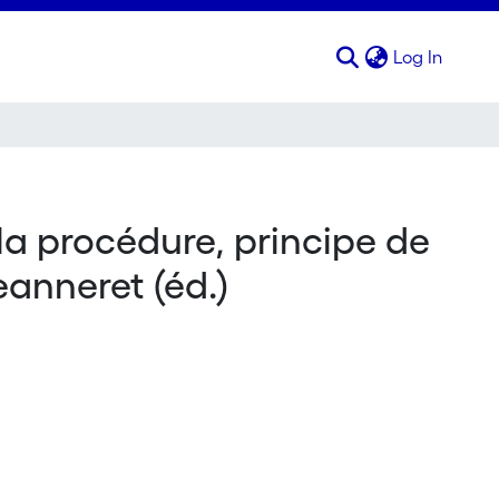
(curren
Log In
la procédure, principe de
eanneret (éd.)