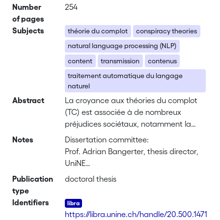
Number
254
of pages
Subjects
théorie du complot
conspiracy theories
natural language processing (NLP)
content
transmission
contenus
traitement automatique du langage
naturel
Abstract
La croyance aux théories du complot
(TC) est associée à de nombreux
préjudices sociétaux, notamment la
violence, le refus des vaccins et
Notes
Dissertation committee:
l’extrémisme politique. Compte tenu de
Prof. Adrian Bangerter, thesis director,
la vitesse et de l’intensité avec lesquelles
UniNE
les informations se propagent sur
Prof. Jacques Savoy, UniNE
Publication
doctoral thesis
l’internet, il est urgent de comprendre
Prof. Lonneke van der Plas, Idiap,
type
ce que sont les TC et comment elles
Martigny
Identifiers
circulent. À travers quatre études, cette
Dr. Pascal Wagner-Egger, Université de
https://libra.unine.ch/handle/20.500.1471
thèse de doctorat vise à atteindre cet