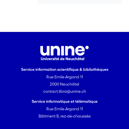
plan thématique et plus semblables les
uns aux autres. Ces résultats ont
apporté un soutien empirique solide à
l’idée d’une vision globale du monde
conspirationniste dans les récits
conspirationnistes.
Dans l’étude 3, nous avons développé
des mesures pour évaluer les éléments
de la pensée divergente et convergente
dans les textes. Nous montrons que les
Service information scientifique & bibliothèques
textes conspirationnistes sont plus
originaux, sémantiquement divergents
Rue Emile-Argand 11
et sophistiqués, mais moins adaptés à
2000 Neuchâtel
leur contexte et moins variables que les
contact.libra@unine.ch
textes non conspirationnistes. Les
Service informatique et télématique
résultats indiquent un déséquilibre entre
Rue Emile-Argand 11
la pensée divergente et la pensée
Bâtiment B, rez-de-chaussée
convergente et peuvent expliquer
l’accumulation de TC dans les systèmes