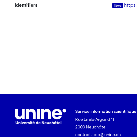
Identifiers
https
Service information scientifiqu
Rue Emile-Argand 11
2000 Neuchâtel
contact.libra@unine.ch