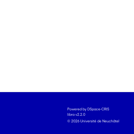
Powered by DSpace-CRIS
libra v2.2.0
© 2026 Université de Neuchâtel