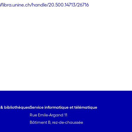
://libra.unine.ch/handle/20.500.14713/26716
e & bibliothèques
Service informatique et télématique
Rue Emile-Argand 11
Bâtiment B, rez-de-chaussée