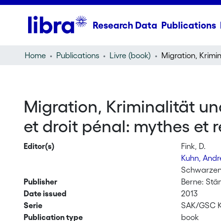
Research Data
Publications
Home
Publications
Livre (book)
Migration, Kriminalität un
et droit pénal: mythes et r
Editor(s)
Fink, D.
Kuhn, And
Schwarzen
Publisher
Berne: Stä
Date issued
2013
Serie
SAK/GSC Kri
Publication type
book