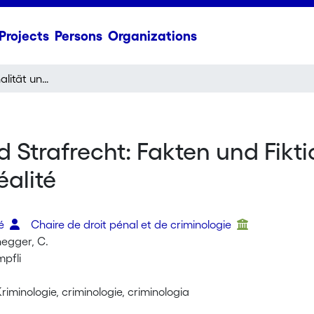
Projects
Persons
Organizations
Migration, Kriminalität und Strafrecht: Fakten und Fiktion = Migration, criminalité et droit pénal: mythes et réalité
d Strafrecht: Fakten und Fikti
éalité
ré
Chaire de droit pénal et de criminologie
egger, C.
mpfli
minologie, criminologie, criminologia