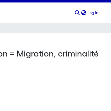
(curren
Log In
on = Migration, criminalité