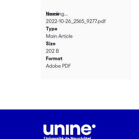
Loading...
Name
2022-10-26_2565_9277.pdf
Loading...
Type
Main Article
Size
202 B
Format
Adobe PDF