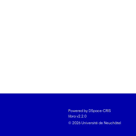
Powered by DSpace-CRIS
libra v2.2.0
© 2026 Université de Neuchâtel