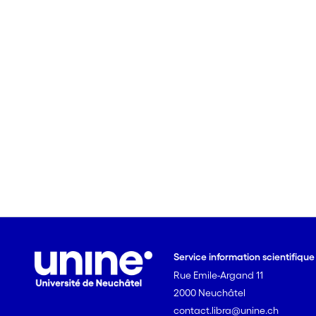
Service information scientifiqu
Rue Emile-Argand 11
2000 Neuchâtel
contact.libra@unine.ch