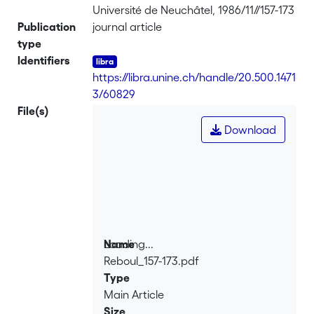
Université de Neuchâtel, 1986/11//157-173
Publication
journal article
type
Identifiers
https://libra.unine.ch/handle/20.500.1471
3/60829
File(s)
Download
Loading...
Name
Reboul_157-173.pdf
Loading...
Type
Main Article
Size