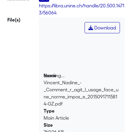
modo i cittadini di altri paesi francofoni
https://libra.unine.ch/handle/20.500.1471
percepiscono questi tentativi di
3/56064
orientare la norma? Il presente
File(s)
contributo traccia una panoramica
Download
della ricezione e della percezione, nella
stampa belga e svizzera, dei neologismi
proposti dalla Francia e dal Québec per
sostituire gli anglicismi chat e hashtag,
nonché le diverse fasi dell'integrazione
di tali neologismi nel discorso
giornalistico.
Loading...
Name
Vincent_Nadine_-
Loading...
_Comment_r_agit_l_usage_face_u
ne_norme_impos_e_2015091711581
4-GZ.pdf
Type
Main Article
Size