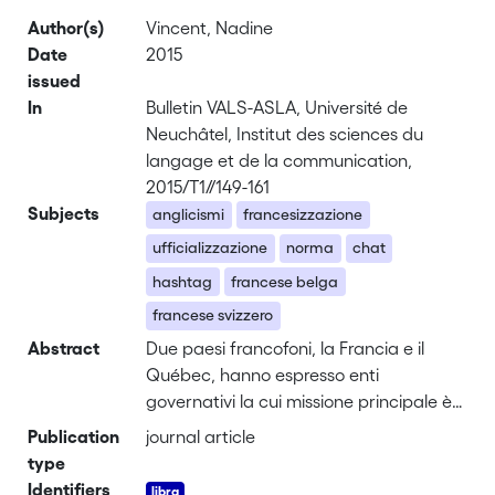
Author(s)
Vincent, Nadine
Date
2015
issued
In
Bulletin VALS-ASLA, Université de
Neuchâtel, Institut des sciences du
langage et de la communication,
2015/T1//149-161
Subjects
anglicismi
francesizzazione
ufficializzazione
norma
chat
hashtag
francese belga
francese svizzero
Abstract
Due paesi francofoni, la Francia e il
Québec, hanno espresso enti
governativi la cui missione principale è
quella di proporre o di raccomandare
Publication
journal article
equivalenti francesi degli anglicismi che
type
proliferano nella lingua nazionale. In che
Identifiers