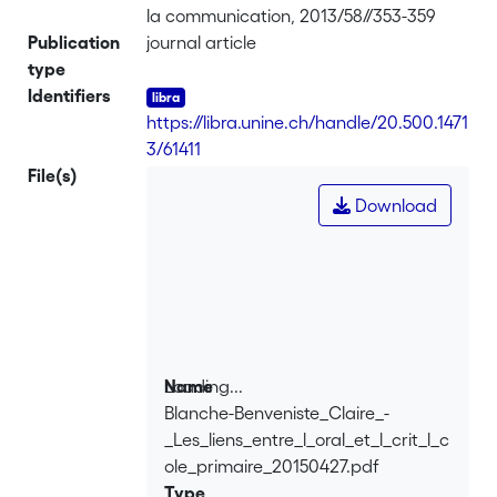
la communication, 2013/58//353-359
Publication
journal article
type
Identifiers
https://libra.unine.ch/handle/20.500.1471
3/61411
File(s)
Download
Loading...
Name
Blanche-Benveniste_Claire_-
Loading...
_Les_liens_entre_l_oral_et_l_crit_l_c
ole_primaire_20150427.pdf
Type