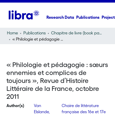
Research Data
Publications
Project
Home
Publications
Chapitre de livre (book part)
« Philologie et pédagogie : sœurs ennemies et complices de toujours », Revue d’Histoire Littéraire de la France, octobre 2011
« Philologie et pédagogie : sœurs
ennemies et complices de
toujours », Revue d’Histoire
Littéraire de la France, octobre
2011
Author(s)
Van
Chaire de littérature
Elslande,
française des 16e et 17e