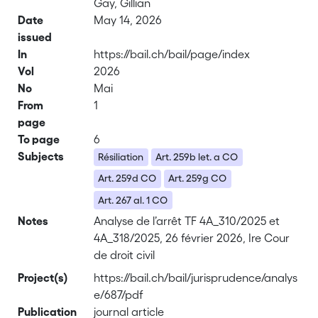
Gay, Gillian
Date
May 14, 2026
issued
In
https://bail.ch/bail/page/index
Vol
2026
No
Mai
From
1
page
To page
6
Subjects
Résiliation
Art. 259b let. a CO
Art. 259d CO
Art. 259g CO
Art. 267 al. 1 CO
Notes
Analyse de l’arrêt TF 4A_310/2025 et
4A_318/2025, 26 février 2026, Ire Cour
de droit civil
Project(s)
https://bail.ch/bail/jurisprudence/analys
e/687/pdf
Publication
journal article