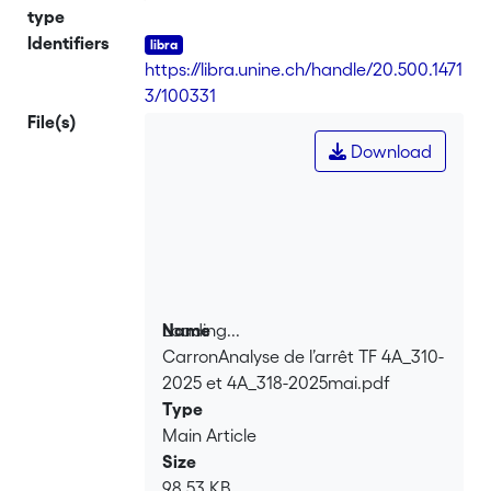
type
Identifiers
https://libra.unine.ch/handle/20.500.1471
3/100331
File(s)
Download
Loading...
Name
CarronAnalyse de l’arrêt TF 4A_310-
Loading...
2025 et 4A_318-2025mai.pdf
Type
Main Article
Size
98.53 KB