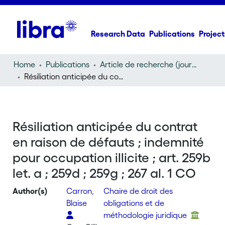
Research Data
Publications
Project
Home
Publications
Article de recherche (journal article)
Résiliation anticipée du contrat en raison de défauts ; indemnité pour occupation illicite ; art. 259b let. a ; 259d ; 259g ; 267 al. 1 CO
Résiliation anticipée du contrat
en raison de défauts ; indemnité
pour occupation illicite ; art. 259b
let. a ; 259d ; 259g ; 267 al. 1 CO
Author(s)
Carron,
Chaire de droit des
Blaise
obligations et de
méthodologie juridique