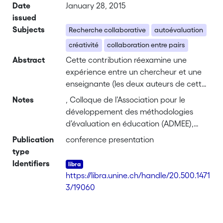
Date
January 28, 2015
issued
Subjects
Recherche collaborative
autoévaluation
créativité
collaboration entre pairs
Abstract
Cette contribution réexamine une
expérience entre un chercheur et une
enseignante (les deux auteurs de cette
communication) en analysant certains
Notes
, Colloque de l’Association pour le
apports pour le développement
développement des méthodologies
professionnel de deux communautés,
d’évaluation en éducation (ADMEE),
celle de la recherche et celle de la
Liège
Publication
conference presentation
pratique d’enseignement.
type
Premièrement, les auteurs présentent
Identifiers
l’objet de leur étude qui tente de mieux
https://libra.unine.ch/handle/20.500.1471
comprendre un continuum possible
3/19060
entre l’observation de l’enseignant lors
d’une tâche créative réalisée par des
élèves d’une classe de 6-8 ans et la