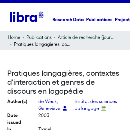
Research Data
Publications
Project
Home
Publications
Article de recherche (journal article)
Pratiques langagières, contextes d'interaction et genres de discours en logopédie
Pratiques langagières, contextes
d'interaction et genres de
discours en logopédie
Author(s)
de Weck,
Institut des sciences
Geneviève
du langage
Date
2003
issued
In
Tranel