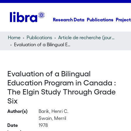
Research Data
Publications
Project
Home
Publications
Article de recherche (journal article)
Evaluation of a Bilingual Education Program in Canada : The Elgin Study Through Grade Six
Evaluation of a Bilingual
Education Program in Canada :
The Elgin Study Through Grade
Six
Author(s)
Barik, Henri C.
Swain, Merril
Date
1978