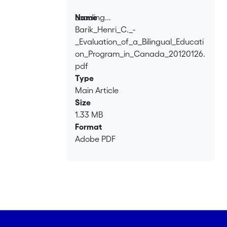
Loading...
Name
Barik_Henri_C._-
Loading...
_Evaluation_of_a_Bilingual_Educati
on_Program_in_Canada_20120126.
pdf
Type
Main Article
Size
1.33 MB
Format
Adobe PDF