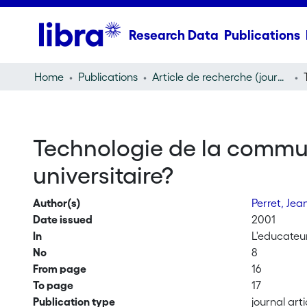
Research Data
Publications
Home
Publications
Article de recherche (journal article)
Technologie de la commun
universitaire?
Author(s)
Perret, Jea
Date issued
2001
In
L'educateu
No
8
From page
16
To page
17
Publication type
journal arti