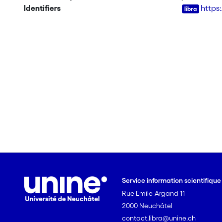
Identifiers
https
Service information scientifiqu
Rue Emile-Argand 11
2000 Neuchâtel
contact.libra@unine.ch