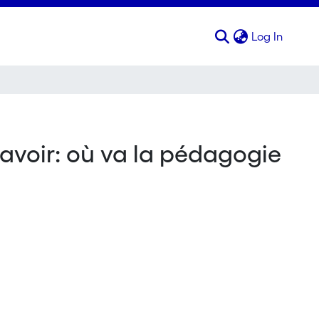
(curren
Log In
avoir: où va la pédagogie