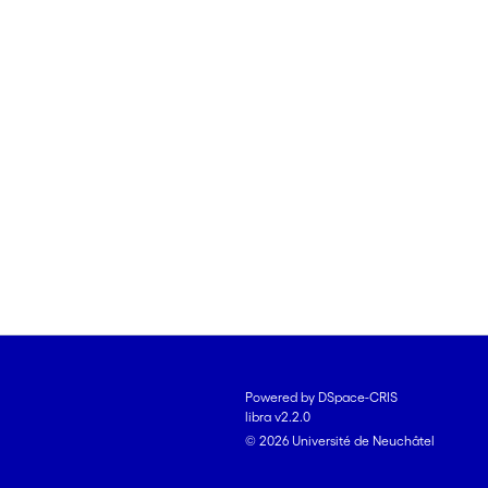
Powered by DSpace-CRIS
libra v2.2.0
© 2026 Université de Neuchâtel