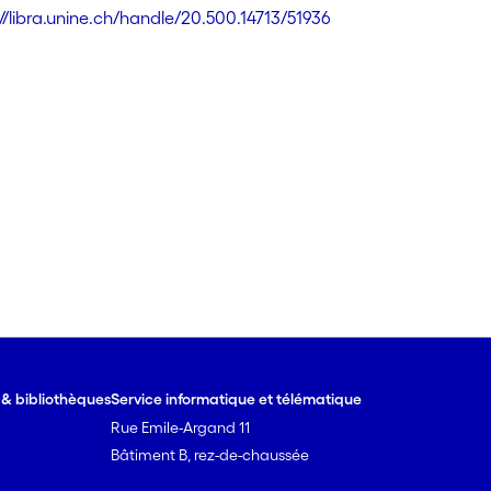
://libra.unine.ch/handle/20.500.14713/51936
e & bibliothèques
Service informatique et télématique
Rue Emile-Argand 11
Bâtiment B, rez-de-chaussée