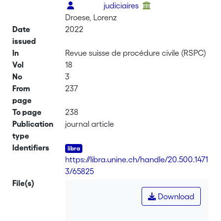
judiciaires
Droese, Lorenz
Date
2022
issued
In
Revue suisse de procédure civile (RSPC)
Vol
18
No
3
From
237
page
To page
238
Publication
journal article
type
Identifiers
https://libra.unine.ch/handle/20.500.1471
3/65825
File(s)
Download