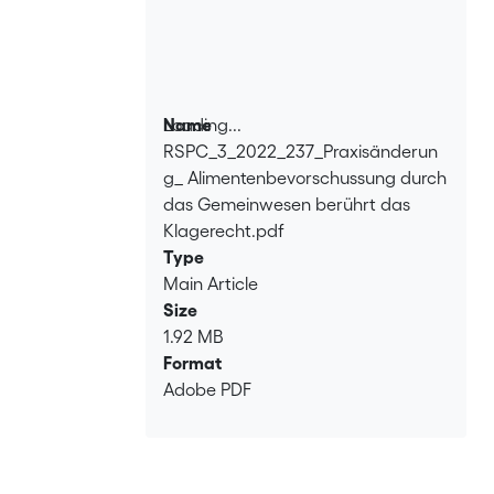
Loading...
Name
RSPC_3_2022_237_Praxisänderun
Loading...
g_ Alimentenbevorschussung durch
das Gemeinwesen berührt das
Klagerecht.pdf
Type
Main Article
Size
1.92 MB
Format
Adobe PDF