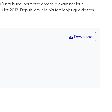
qu’un tribunal peut être amené à examiner leur
llet 2012. Depuis lors, elle n’a fait l’objet que de très
 4A_54/2021 du 28 octobre 2021 mérite à cet égard une
texte de l’utilisation d’une plateforme électronique.
Download