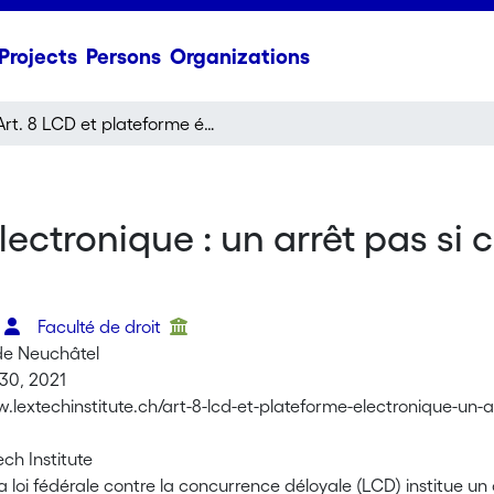
Projects
Persons
Organizations
Art. 8 LCD et plateforme électronique : un arrêt pas si courant du Tribunal fédéral
lectronique : un arrêt pas si 
o
Faculté de droit
 de Neuchâtel
30, 2021
.lextechinstitute.ch/art-8-lcd-et-plateforme-electronique-un-a
ech Institute
 la loi fédérale contre la concurrence déloyale (LCD) institue u