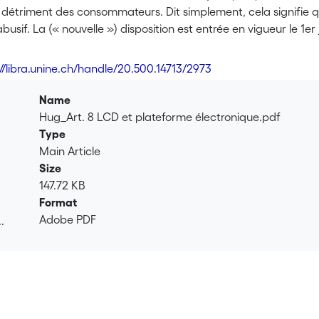
u détriment des consommateurs. Dit simplement, cela signifie 
usif. La (« nouvelle ») disposition est entrée en vigueur le 1er jui
sprudence fédérale. L’arrêt non publié du Tribunal fédéral TF
articulière, également dans la mesure où il s’inscrit dans le con
://libra.unine.ch/handle/20.500.14713/2973
Name
Hug_Art. 8 LCD et plateforme électronique.pdf
Type
Main Article
Size
147.72 KB
Format
Adobe PDF
.
.