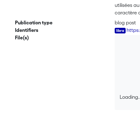
utilisées a
caractère ab
peu de juri
Publication type
blog post
attention p
Identifiers
https
File(s)
Loading..
Loading..