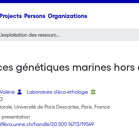
Projects
Persons
Organizations
L’exploitation des ressources génétiques marines hors des zones de juridiction nationale
rces génétiques marines hors 
Valérie
Laboratoire d'éco-éthologie
13
torale, Université de Paris Descartes, Paris, France
 presentation
://libra.unine.ch/handle/20.500.14713/19549