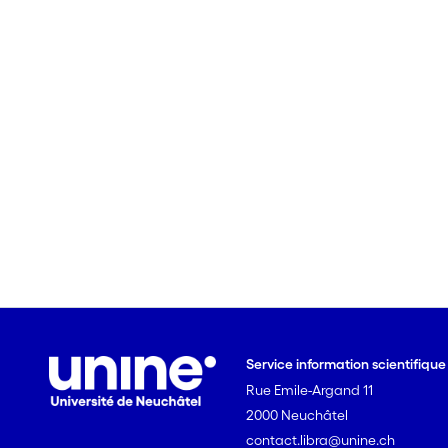
Service information scientifiqu
Rue Emile-Argand 11
2000 Neuchâtel
contact.libra@unine.ch