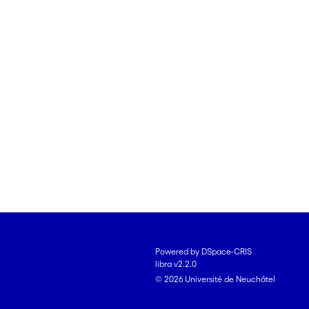
Powered by DSpace-CRIS
libra v2.2.0
© 2026 Université de Neuchâtel