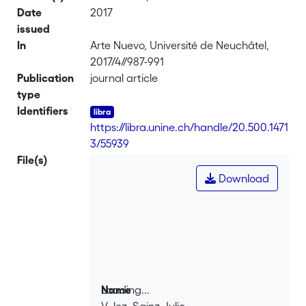
Date
2017
issued
In
Arte Nuevo, Université de Neuchâtel,
2017/4//987-991
Publication
journal article
type
Identifiers
https://libra.unine.ch/handle/20.500.1471
3/55939
File(s)
Download
Loading...
Name
V_lez_Sainz_Julio_-