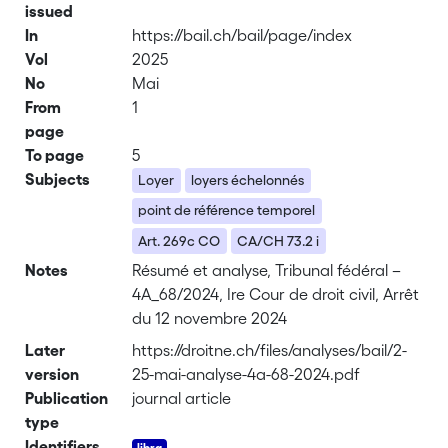
issued
In
https://bail.ch/bail/page/index
Vol
2025
No
Mai
From
1
page
To page
5
Subjects
Loyer
loyers échelonnés
point de référence temporel
Art. 269c CO
CA/CH 73.2 i
Notes
Résumé et analyse, Tribunal fédéral –
4A_68/2024, Ire Cour de droit civil, Arrêt
du 12 novembre 2024
Later
https://droitne.ch/files/analyses/bail/2-
version
25-mai-analyse-4a-68-2024.pdf
Publication
journal article
type
Identifiers