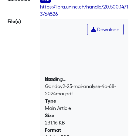
https://libra.unine.ch/handle/20.500.1471
3/64526
File(s)
Download
Loading...
Name
Gandoy2-25-mai-analyse-4a-68-
Loading...
2024mai.pdf
Type
Main Article
Size
231.16 KB
Format