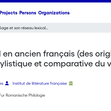
Projects
Persons
Organizations
Sage et son réseau lexical en ancien français (des origines au XIIIe siècle), étude historique, sémantique, stylistique et comparative du vocabulaire intellectuel et moral
 en ancien français (des origi
ylistique et comparative du v
les
Institut de littérature française
 Fur Romanische Philologie