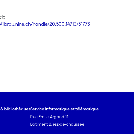
cle
://libra.unine.ch/handle/20.500.14713/51773
e & bibliothèques
Service informatique et télématique
Rue Emile-Argand 11
Bâtiment B, rez-de-chaussée