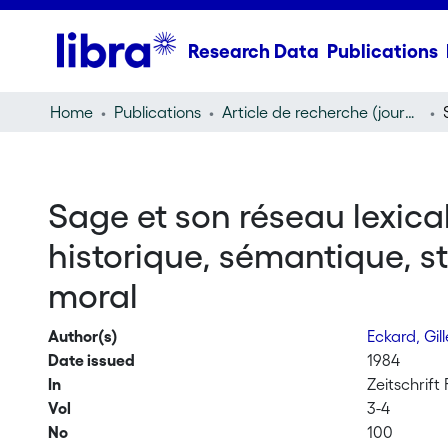
Research Data
Publications
Home
Publications
Article de recherche (journal article)
Sage et son réseau lexical
historique, sémantique, st
moral
Author(s)
Eckard, Gil
Date issued
1984
In
Zeitschrift
Vol
3-4
No
100