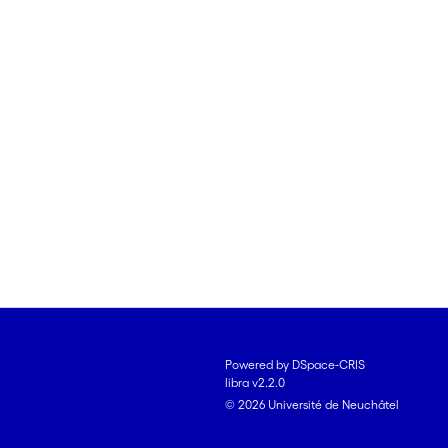
Powered by DSpace-CRIS
libra v2.2.0
© 2026 Université de Neuchâtel