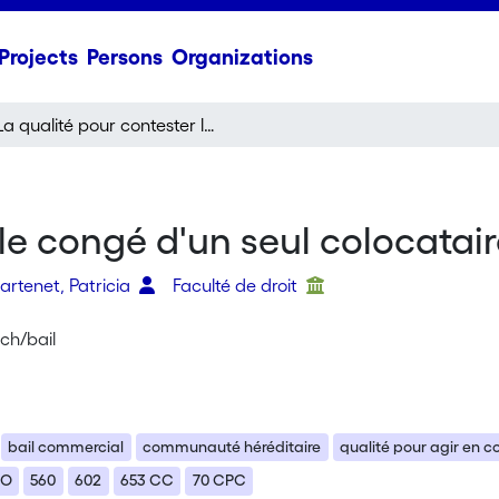
Projects
Persons
Organizations
La qualité pour contester le congé d'un seul colocataire: quelques précisions
 le congé d'un seul colocatai
artenet, Patricia
Faculté de droit
.ch/bail
bail commercial
communauté héréditaire
qualité pour agir en 
CO
560
602
653 CC
70 CPC