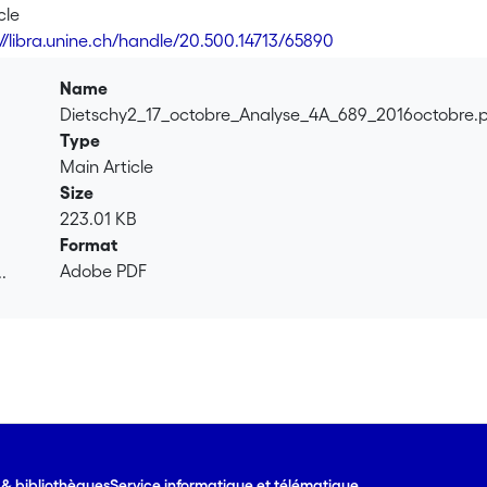
cle
://libra.unine.ch/handle/20.500.14713/65890
Name
Dietschy2_17_octobre_Analyse_4A_689_2016octobre.
Type
Main Article
Size
223.01 KB
Format
Adobe PDF
.
.
e & bibliothèques
Service informatique et télématique