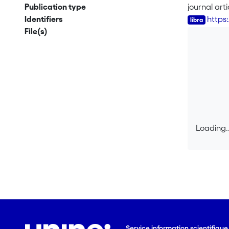
Publication type
journal arti
Identifiers
https
File(s)
Loading..
Loading..
Service information scientifiqu