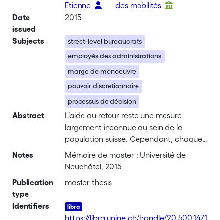
Etienne
des mobilités
Date
2015
issued
Subjects
street-level bureaucrats
employés des administrations
marge de manoeuvre
pouvoir discrétionnaire
processus de décision
Abstract
L’aide au retour reste une mesure
largement inconnue au sein de la
population suisse. Cependant, chaque
jour, des hommes et des femmes sont
Notes
Mémoire de master : Université de
chargés d’octroyer une aide aux
Neuchâtel, 2015
personnes qui se sont vues refuser le
Publication
master thesis
droit de rester en Suisse ou qui
type
souhaitent la quitter. Ces « street-level
Identifiers
bureaucrats », nommés ainsi par Lipsky
https://libra.unine.ch/handle/20.500.1471