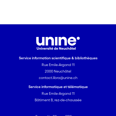
et la crédibilité du récit, mais aussi la
vulnérabilité ou le besoin particulier des
personnes. En décrivant les différentes
étapes qui permettent de construire
cette décision nous verrons la manière
dont ces différentes logiques
s’articulent entre elles, parfois non sans
difficulté. Ce travail nous permettra
également de souligner l’importance de
Service information scientifique & bibliothèques
la marge de manoeuvre des cantons
mais également du pouvoir
Rue Emile-Argand 11
discrétionnaire des employés dans leurs
2000 Neuchâtel
pratiques.
contact.libra@unine.ch
Service informatique et télématique
Rue Emile-Argand 11
Bâtiment B, rez-de-chaussée