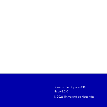
Powered by DSpace-CRIS
libra v2.2.0
© 2026 Université de Neuchâtel