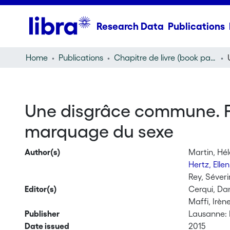
Research Data
Publications
Home
Publications
Chapitre de livre (book part)
Une disgrâce commune. P
marquage du sexe
Author(s)
Martin, Hé
Hertz, Elle
Rey, Séver
Editor(s)
Cerqui, Da
Maffi, Irèn
Publisher
Lausanne: 
Date issued
2015