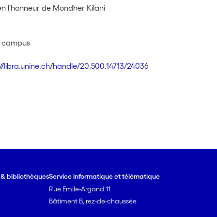
n l’honneur de Mondher Kilani
o campus
://libra.unine.ch/handle/20.500.14713/24036
e & bibliothèques
Service informatique et télématique
Rue Emile-Argand 11
Bâtiment B, rez-de-chaussée