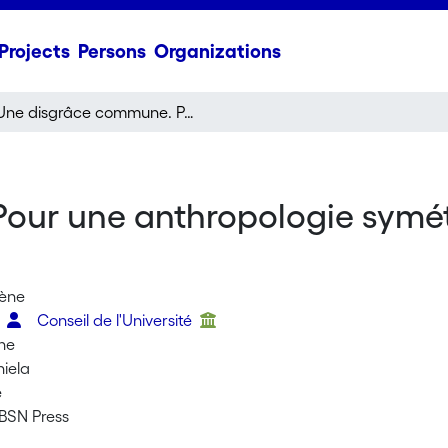
Projects
Persons
Organizations
Une disgrâce commune. Pour une anthropologie symétrique des pratiques de marquage du sexe
our une anthropologie symét
lène
n
Conseil de l'Université
ine
niela
e
BSN Press