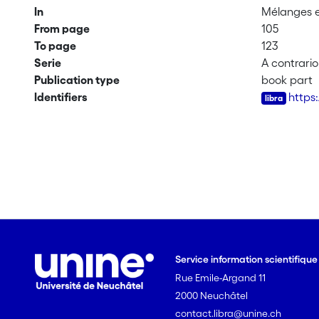
In
Mélanges e
From page
105
To page
123
Serie
A contrari
Publication type
book part
Identifiers
https
Service information scientifiqu
Rue Emile-Argand 11
2000 Neuchâtel
contact.libra@unine.ch