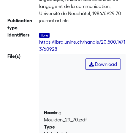
langage et de la communication,
Université de Neuchâtel, 1984/6//29-70
Publication
journal article
type
Identifiers
https://libra.unine.ch/handle/20.500.1471
3/60928
File(s)
Download
Loading...
Name
Moulden_29_70.pdf
Loading...
Type