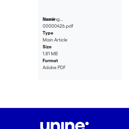
Loading...
Name
00000426.pdf
Loading...
Type
Main Article
Size
1.81 MB
Format
Adobe PDF