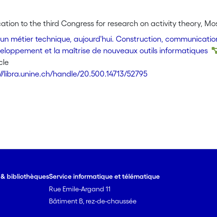
ion to the third Congress for research on activity theory, Mo
n métier technique, aujourd'hui. Construction, communication 
veloppement et la maîtrise de nouveaux outils informatiques
cle
://libra.unine.ch/handle/20.500.14713/52795
e & bibliothèques
Service informatique et télématique
Rue Emile-Argand 11
Bâtiment B, rez-de-chaussée