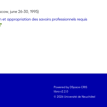
scow, june 26-30, 1995)
et appropriation des savoirs professionnels requis
Powered by DSpace-CRIS
libra v2.2.0
© 2026 Université de Neuchâtel