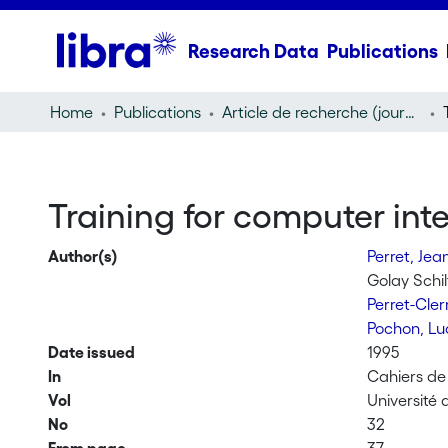
Research Data
Publications
Home
Publications
Article de recherche (journal article)
Training for computer int
Author(s)
Perret, Jea
Golay Schil
Perret-Cle
Pochon, Lu
Date issued
1995
In
Cahiers de
Vol
Université
No
32