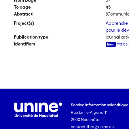
From page
37
To page
45
Abstract
(Communicat
Project(s)
Apprendre u
pour le dé
Publication type
journal arti
Identifiers
https
Service information scientifiqu
Rue Emile-Argand 11
2000 Neuchâtel
contact.libra@unine.ch