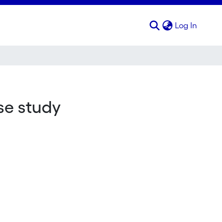
(curren
Log In
se study