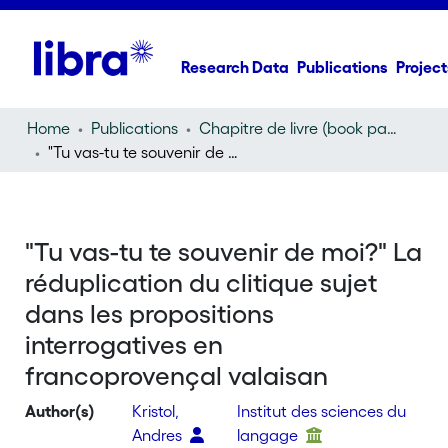
Research Data
Publications
Project
Home
Publications
Chapitre de livre (book part)
"Tu vas-tu te souvenir de moi?" La réduplication du clitique sujet dans les propositions interrogatives en francoprovençal valaisan
"Tu vas-tu te souvenir de moi?" La
réduplication du clitique sujet
dans les propositions
interrogatives en
francoprovençal valaisan
Author(s)
Kristol,
Institut des sciences du
Andres
langage