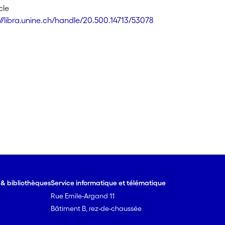
cle
://libra.unine.ch/handle/20.500.14713/53078
e & bibliothèques
Service informatique et télématique
Rue Emile-Argand 11
Bâtiment B, rez-de-chaussée