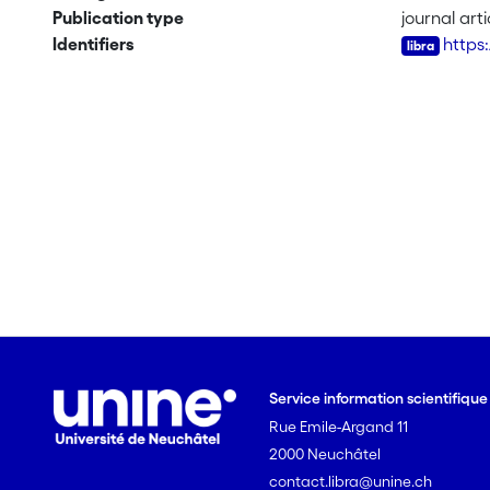
Publication type
journal arti
Identifiers
https
Service information scientifiqu
Rue Emile-Argand 11
2000 Neuchâtel
contact.libra@unine.ch