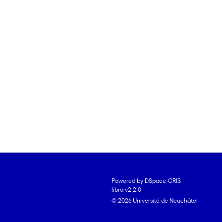
Powered by DSpace-CRIS
libra v2.2.0
© 2026 Université de Neuchâtel