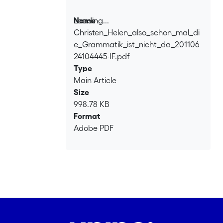
Loading...
Name
Christen_Helen_also_schon_mal_di
Loading...
e_Grammatik_ist_nicht_da_201106
24104445-IF.pdf
Type
Main Article
Size
998.78 KB
Format
Adobe PDF