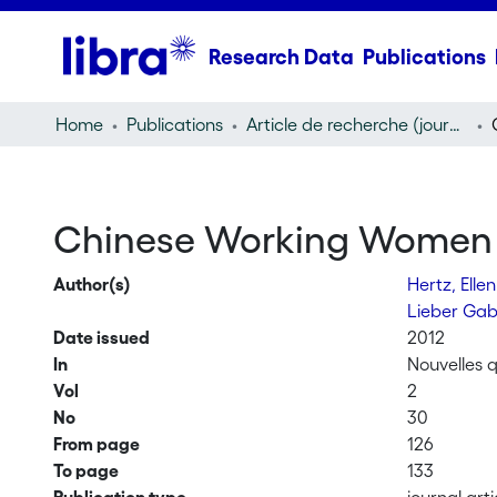
Research Data
Publications
Home
Publications
Article de recherche (journal article)
Chinese Working Women Ne
Author(s)
Hertz, Elle
Lieber Gab
Date issued
2012
In
Nouvelles q
Vol
2
No
30
From page
126
To page
133