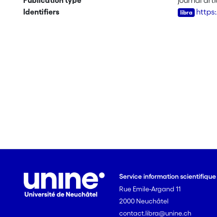
Publication type
journal arti
Identifiers
https
Service information scientifiqu
Rue Emile-Argand 11
2000 Neuchâtel
contact.libra@unine.ch