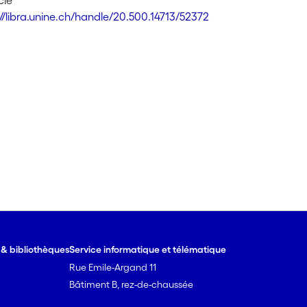
cle
://libra.unine.ch/handle/20.500.14713/52372
e & bibliothèques
Service informatique et télématique
Rue Emile-Argand 11
Bâtiment B, rez-de-chaussée