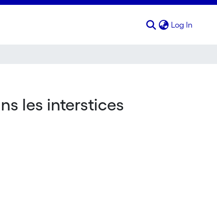
(curren
Log In
 les interstices