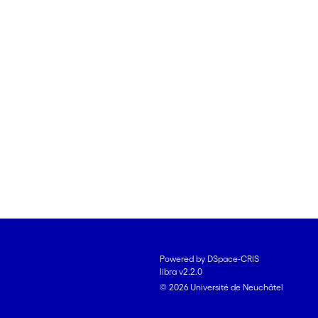
Powered by DSpace-CRIS
libra v2.2.0
© 2026 Université de Neuchâtel