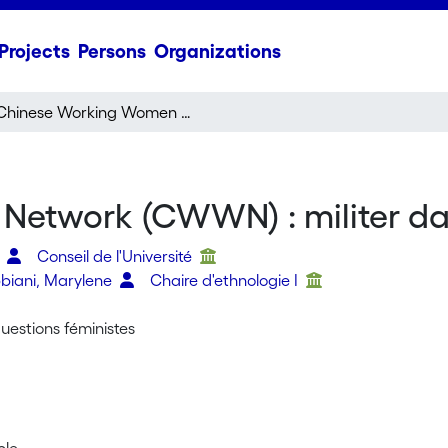
Projects
Persons
Organizations
Chinese Working Women Network (CWWN) : militer dans les interstices
twork (CWWN) : militer dans
n
Conseil de l'Université
biani, Marylene
Chaire d'ethnologie I
uestions féministes