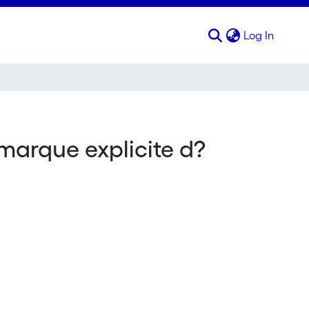
(curren
Log In
 marque explicite d?