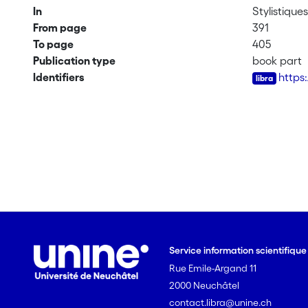
In
Stylistique
From page
391
To page
405
Publication type
book part
Identifiers
https
Service information scientifiqu
Rue Emile-Argand 11
2000 Neuchâtel
contact.libra@unine.ch