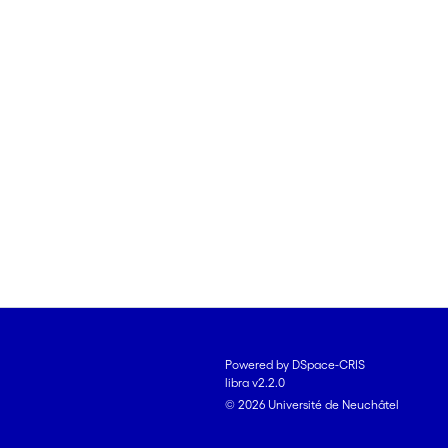
Powered by DSpace-CRIS
libra v2.2.0
© 2026 Université de Neuchâtel