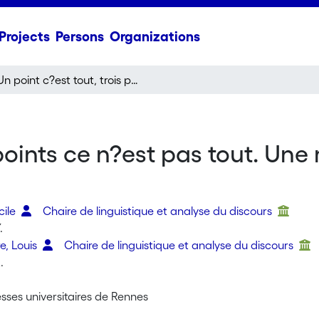
Projects
Persons
Organizations
Un point c?est tout, trois points ce n?est pas tout. Une marque explicite d?implicite
 points ce n?est pas tout. Une
cile
Chaire de linguistique et analyse du discours
.
e, Louis
Chaire de linguistique et analyse du discours
.
sses universitaires de Rennes