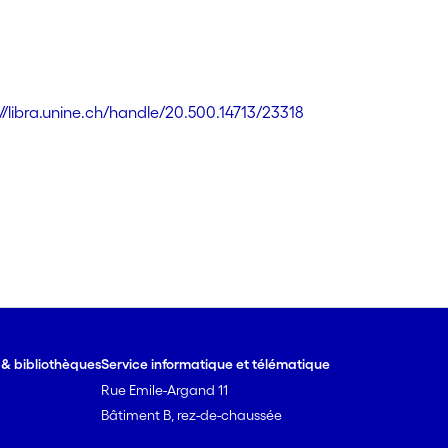
s
://libra.unine.ch/handle/20.500.14713/23318
e & bibliothèques
Service informatique et télématique
Rue Emile-Argand 11
Bâtiment B, rez-de-chaussée