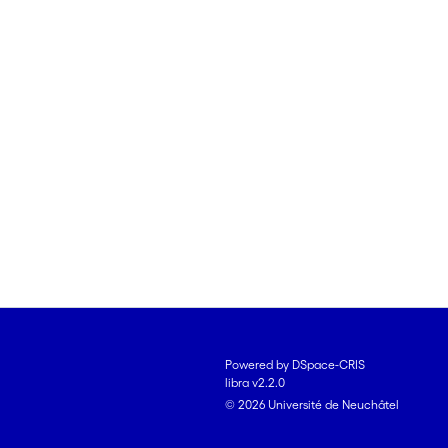
Powered by DSpace-CRIS
libra v2.2.0
© 2026 Université de Neuchâtel