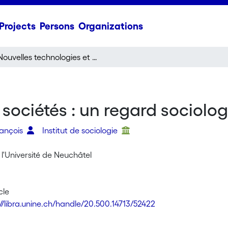
Projects
Persons
Organizations
Nouvelles technologies et sociétés : un regard sociologique
 sociétés : un regard sociolo
rançois
Institut de sociologie
l'Université de Neuchâtel
cle
://libra.unine.ch/handle/20.500.14713/52422