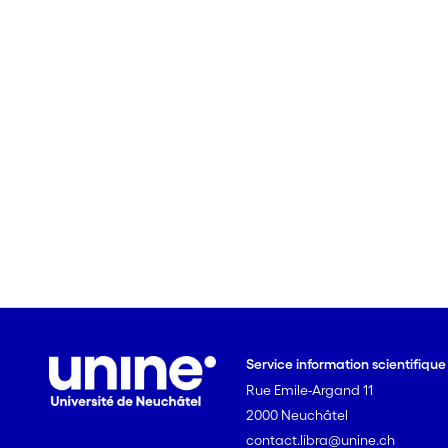
Service information scientifiqu
Rue Emile-Argand 11
2000 Neuchâtel
contact.libra@unine.ch