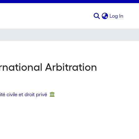
(curren
Log In
rnational Arbitration
té civile et droit privé