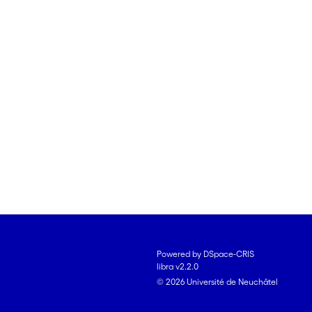
Powered by DSpace-CRIS
libra v2.2.0
© 2026 Université de Neuchâtel