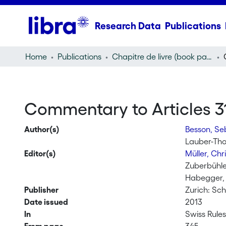
Research Data
Publications
Home
Publications
Chapitre de livre (book part)
Commentary to Articles 31-
Author(s)
Besson, Se
Lauber-Th
Editor(s)
Müller, Ch
Zuberbühle
Habegger, 
Publisher
Zurich: Sch
Date issued
2013
In
Swiss Rules