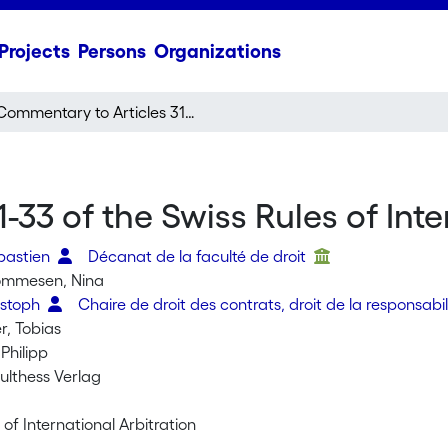
Projects
Persons
Organizations
Commentary to Articles 31-33 of the Swiss Rules of International Arbitration
33 of the Swiss Rules of Inte
bastien
Décanat de la faculté de droit
ommesen, Nina
ristoph
Chaire de droit des contrats, droit de la responsabili
r, Tobias
Philipp
ulthess Verlag
 of International Arbitration