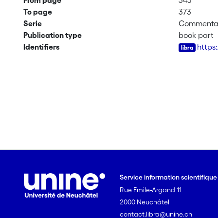
From page
345
To page
373
Serie
Commenta
Publication type
book part
Identifiers
https
Service information scientifiqu
Rue Emile-Argand 11
2000 Neuchâtel
contact.libra@unine.ch