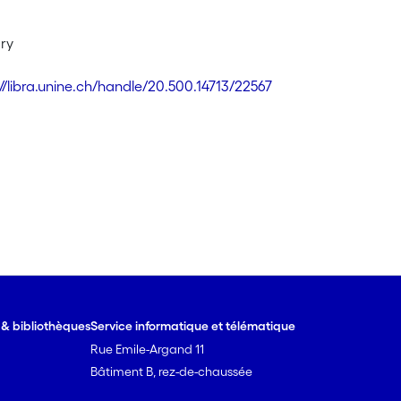
ry
://libra.unine.ch/handle/20.500.14713/22567
e & bibliothèques
Service informatique et télématique
Rue Emile-Argand 11
Bâtiment B, rez-de-chaussée