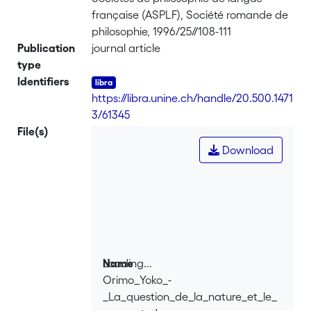
française (ASPLF), Société romande de
philosophie, 1996/25//108-111
Publication
journal article
type
Identifiers
https://libra.unine.ch/handle/20.500.1471
3/61345
File(s)
Download
Loading...
Name
Orimo_Yoko_-
Loading...
_La_question_de_la_nature_et_le_