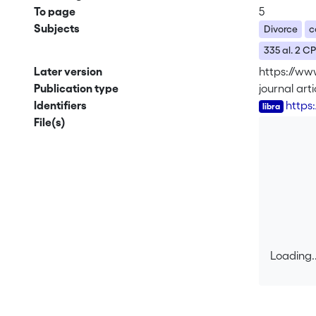
To page
5
Subjects
Divorce
c
335 al. 2 C
Later version
https://ww
Publication type
journal arti
Identifiers
https
File(s)
Loading..
Loading..