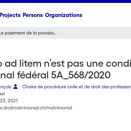
Projects
Persons
Organizations
Le paiement de la provisio ad litem n’est pas une condition de recevabilité : analyse de l’arrêt du Tribunal fédéral 5A_568/2020
 ad litem n’est pas une condit
bunal fédéral 5A_568/2020
ançois
Chaire de procédure civile et de droit des profession
ael
23, 2021
w.droitmatrimonial.ch/matrimonial