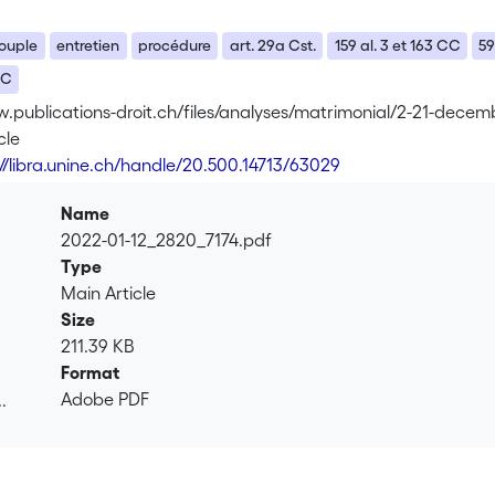
ouple
entretien
procédure
art. 29a Cst.
159 al. 3 et 163 CC
59
PC
w.publications-droit.ch/files/analyses/matrimonial/2-21-dece
cle
://libra.unine.ch/handle/20.500.14713/63029
Name
2022-01-12_2820_7174.pdf
Type
Main Article
Size
211.39 KB
Format
Adobe PDF
.
.