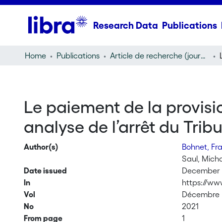
Research Data
Publications
Home
Publications
Article de recherche (journal article)
Le paiement de la provisio
analyse de l’arrêt du Tri
Author(s)
Bohnet, Fr
Saul, Mich
Date issued
December 
In
https://ww
Vol
Décembre
No
2021
From page
1