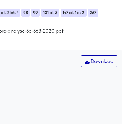
 al. 2 let. f
98
99
101 al. 3
147 al. 1 et 2
267
mbre-analyse-5a-568-2020.pdf
Download