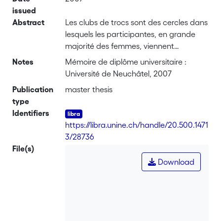
issued
Abstract
Les clubs de trocs sont des cercles dans
lesquels les participantes, en grande
majorité des femmes, viennent
échanger des biens au moyen d’une
Notes
Mémoire de diplôme universitaire :
monnaie interne, les créditos, ou parfois
Université de Neuchâtel, 2007
en « troc direct », soit marchandise
Publication
master thesis
contre marchandise, sans recourir à un
type
instrument monétaire intermédiaire. Ces
Identifiers
clubs sont apparus en Argentine au
https://libra.unine.ch/handle/20.500.1471
milieu des années 1990 et se sont
3/28736
multipliés au cours des années
File(s)
suivantes pour former un réseau
Download
d’ampleur nationale avant de connaître
un net recul depuis 2002. Cette
recherche est centrée sur deux clubs de
Buenos Aires en particulier, l’un situé
dans la capitale et l’autre dans la