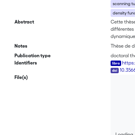
scanning t
density fun
Abstract
Cette thèse
différente
dynamique 
calculs "ab
Notes
Thèse de d
électroniq
Publication type
doctoral th
présents su
Identifiers
https
investiguon
DOI
10.356
chaînes ato
File(s)
plane de si
avoir opti
micrométri
combinée a
auto-assem
modèles st
résolution
reconstruct
Loading..