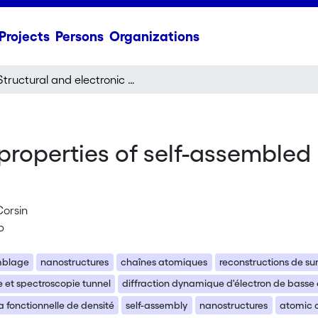
Projects
Persons
Organizations
Structural and electronic properties of self-assembled nanostructures on silicon surfaces
 properties of self-assembled
Corsin
p
mblage
nanostructures
chaînes atomiques
reconstructions de su
 et spectroscopie tunnel
diffraction dynamique d'électron de basse
a fonctionnelle de densité
self-assembly
nanostructures
atomic 