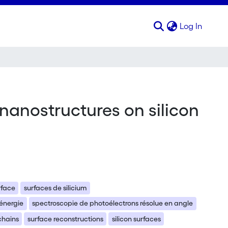
(curren
Log In
 nanostructures on silicon
rface
surfaces de silicium
 énergie
spectroscopie de photoélectrons résolue en angle
chains
surface reconstructions
silicon surfaces