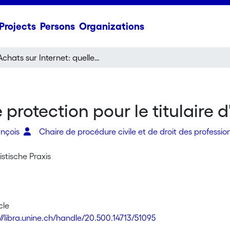
Projects
Persons
Organizations
Achats sur Internet: quelle protection pour le titulaire d'une carde de crédit?
e protection pour le titulaire 
ançois
Chaire de procédure civile et de droit des profession
istische Praxis
cle
://libra.unine.ch/handle/20.500.14713/51095