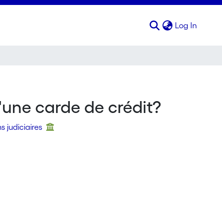
(curren
Log In
d'une carde de crédit?
s judiciaires