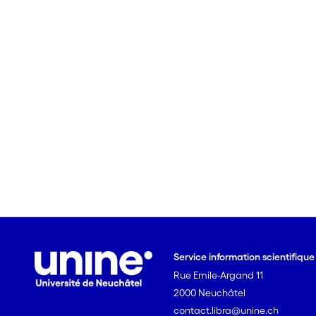
Service information scientifiqu
Rue Emile-Argand 11
2000 Neuchâtel
contact.libra@unine.ch