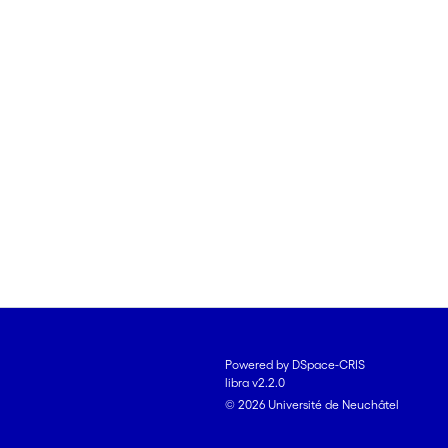
Powered by DSpace-CRIS
libra v2.2.0
© 2026 Université de Neuchâtel